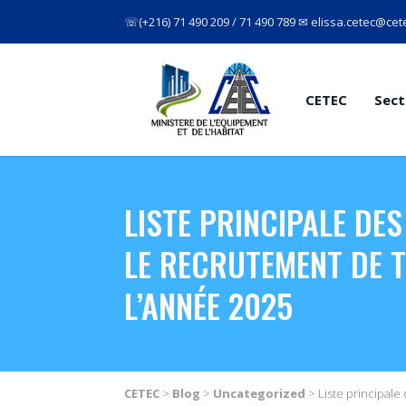
☏(+216) 71 490 209 / 71 490 789 ✉ elissa.cetec@cete
CETEC
Sect
LISTE PRINCIPALE D
LE RECRUTEMENT DE TE
L’ANNÉE 2025
CETEC
>
Blog
>
Uncategorized
>
Liste principale