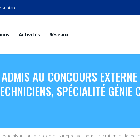
c.nat.tn
ions
Activités
Réseaux
ES ADMIS AU CONCOURS EXTERNE
CHNICIENS, SPÉCIALITÉ GÉNIE C
 des admis au concours externe sur épreuves pour le recrutement de technicie