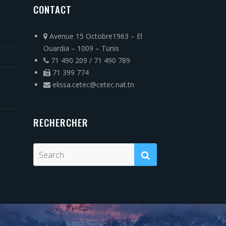
CONTACT
Avenue 15 Octobre1963 – El
Ouardia – 1009 – Tunis
71 490 209 / 71 490 789
71 399 774
elissa.cetec@cetec.nat.tn
RECHERCHER