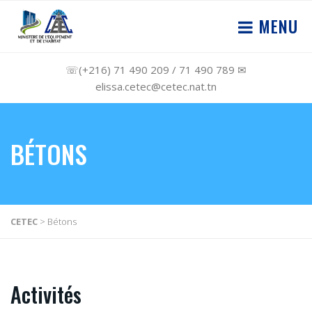
MENU
☏(+216) 71 490 209 / 71 490 789 ✉
elissa.cetec@cetec.nat.tn
BÉTONS
CETEC
>
Bétons
Activités