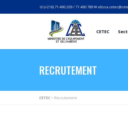
☏(+216) 71 490 209 / 71 490 789 ✉ elissa.cetec@cete
CETEC
Sect
RECRUTEMENT
CETEC
>
Recrutement