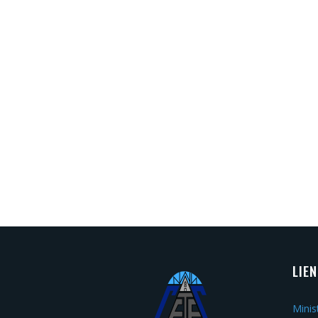
LIE
Minis