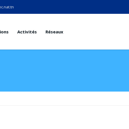
c.nat.tn
ions
Activités
Réseaux