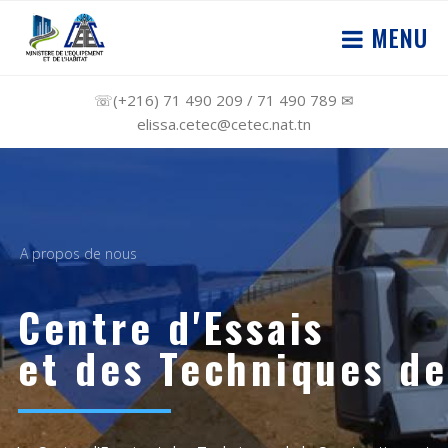
MENU
☏(+216) 71 490 209 / 71 490 789 ✉
elissa.cetec@cetec.nat.tn
A propos de nous
Centre d'Essais
et des Techniques de