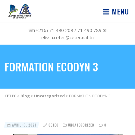
MENU
☏(+216) 71 490 209 / 71 490 789 ✉
elissa.cetec@cetec.nat.tn
FORMATION ECODYN 3
CETEC
>
Blog
>
Uncategorized
>
FORMATION ECODYN 3
AVRIL 13, 2021
CETEC
UNCATEGORIZED
0